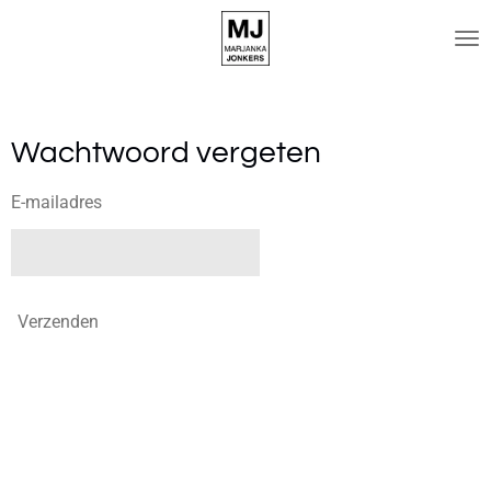
Ga
direct
naar
de
hoofdinhoud
Wachtwoord vergeten
E-mailadres
Verzenden